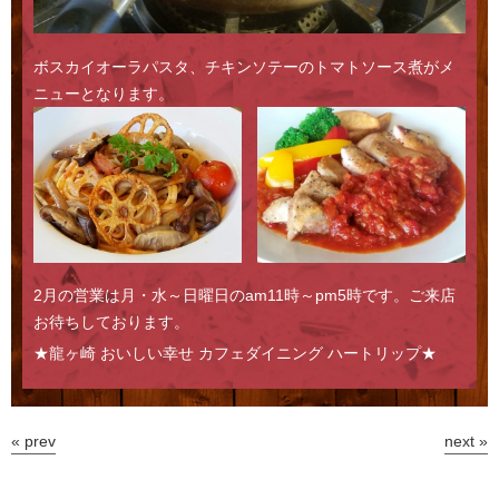
ボスカイオーラパスタ、チキンソテーのトマトソース煮がメ
ニューとなります。
2月の営業は月・水～日曜日のam11時～pm5時です。ご来店
お待ちしております。
★龍ヶ崎 おいしい幸せ カフェダイニング ハートリップ★
« prev
next »