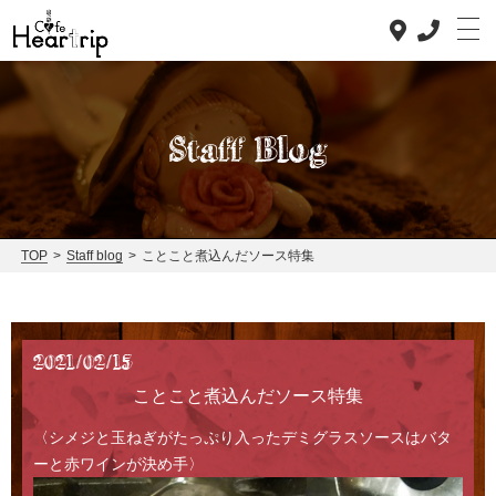
Staff Blog
TOP
>
Staff blog
>
ことこと煮込んだソース特集
Top
Concept
2021/02/15
Lunch
ことこと煮込んだソース特集
Dinner
〈シメジと玉ねぎがたっぷり入ったデミグラスソースはバタ
News
ーと赤ワインが決め手〉