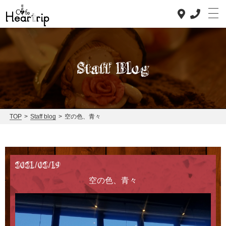
Staff Blog
Top
Concept
TOP
>
Staff blog
>
空の色、青々
Lunch
Dinner
2021/02/19
News
空の色、青々
Staff blog
Access