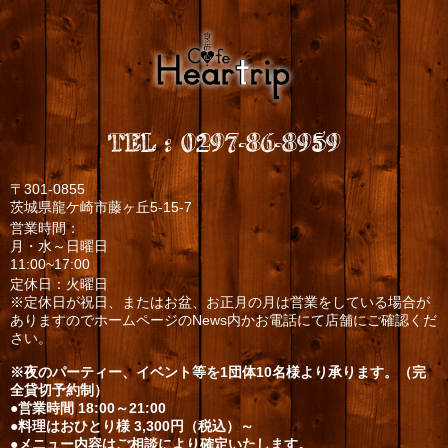
TEL
:
0297-86-8959
〒301-0855
茨城県龍ケ崎市藤ヶ丘5-15-7
営業時間：
月・水～日曜日
11:00~17:00
定休日：火曜日
※定休日が祝日、またはお盆、お正月の月は営業をしている場合が
ありますのでホームページのNews内かお電話にて店舗にご確認くだ
さい。
※夜のパーティー、イベント等を1団体10名様より承ります。（完
全貸切予約制）
●営業時間 18:00～21:00
●料理はおひとり様 3,300円（税込）～
●メニュー内容はご相談により確定いたします。