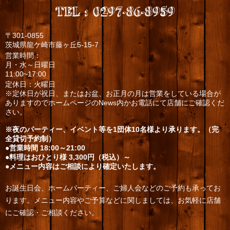
TEL
:
0297-86-8959
〒301-0855
茨城県龍ケ崎市藤ヶ丘5-15-7
営業時間：
月・水～日曜日
11:00~17:00
定休日：火曜日
※定休日が祝日、またはお盆、お正月の月は営業をしている場合が
ありますのでホームページのNews内かお電話にて店舗にご確認くだ
さい。
※夜のパーティー、イベント等を1団体10名様より承ります。（完
全貸切予約制）
●営業時間 18:00～21:00
●料理はおひとり様 3,300円（税込）～
●メニュー内容はご相談により確定いたします。
お誕生日会、ホームパーティー、ご婦人会などのご予約も承ってお
ります。メニュー内容やご予算などに関しましては、お気軽に店舗
にご確認・ご相談ください。