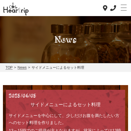
News
Top
Concept
TOP
>
News
>
サイドメニューによるセット料理
Lunch
Dinner
2025/04/05
News
サイドメニューによるセット料理
Staff blog
サイドメニューを中心にして、少しだけお腹を満たしたい方
へのセット料理を作りました。
Access
13～15時でのご提供が主となりますが、状況によっては13時