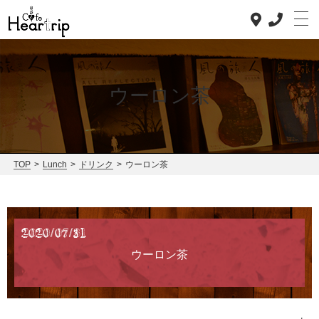
ウーロン茶
Top
Concept
Lunch
TOP
>
Lunch
>
ドリンク
>
ウーロン茶
Dinner
News
2020/07/31
Staff blog
ウーロン茶
Access