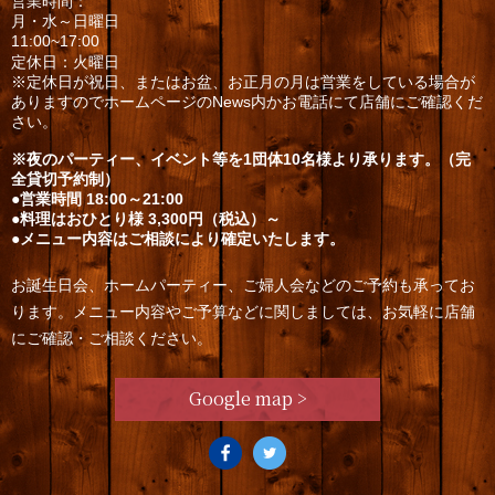
営業時間：
月・水～日曜日
11:00~17:00
定休日：火曜日
※定休日が祝日、またはお盆、お正月の月は営業をしている場合が
ありますのでホームページのNews内かお電話にて店舗にご確認くだ
さい。
※夜のパーティー、イベント等を1団体10名様より承ります。（完
全貸切予約制）
●営業時間 18:00～21:00
●料理はおひとり様 3,300円（税込）～
●メニュー内容はご相談により確定いたします。
お誕生日会、ホームパーティー、ご婦人会などのご予約も承ってお
ります。メニュー内容やご予算などに関しましては、お気軽に店舗
にご確認・ご相談ください。
Google map >