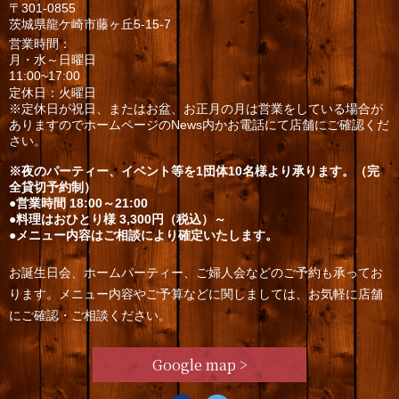
〒301-0855
茨城県龍ケ崎市藤ヶ丘5-15-7
営業時間：
月・水～日曜日
11:00~17:00
定休日：火曜日
※定休日が祝日、またはお盆、お正月の月は営業をしている場合が
ありますのでホームページのNews内かお電話にて店舗にご確認くだ
さい。
※夜のパーティー、イベント等を1団体10名様より承ります。（完
全貸切予約制）
●営業時間 18:00～21:00
●料理はおひとり様 3,300円（税込）～
●メニュー内容はご相談により確定いたします。
お誕生日会、ホームパーティー、ご婦人会などのご予約も承ってお
ります。メニュー内容やご予算などに関しましては、お気軽に店舗
にご確認・ご相談ください。
Google map >