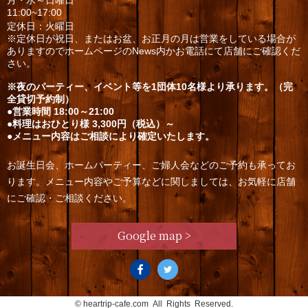
月・水～日曜日
11:00~17:00
定休日：火曜日
※定休日が祝日、またはお盆、お正月の月は営業をしている場合が
ありますのでホームページのNews内かお電話にて店舗にご確認くだ
さい。
※夜のパーティー、イベント等を1団体10名様より承ります。（完
全貸切予約制）
●営業時間 18:00～21:00
●料理はおひとり様 3,300円（税込）～
●メニュー内容はご相談により確定いたします。
お誕生日会、ホームパーティー、ご婦人会などのご予約も承ってお
ります。メニュー内容やご予算などに関しましては、お気軽に店舗
にご確認・ご相談ください。
Google map >
©
heartrip-cafe.com
All Rights Reserved.