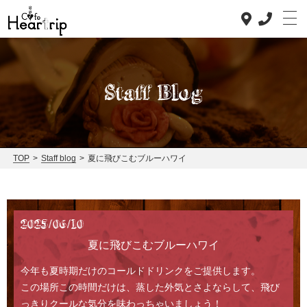
Staff Blog
Top
Concept
TOP
>
Staff blog
>
夏に飛びこむブルーハワイ
Lunch
Dinner
2025/06/10
News
夏に飛びこむブルーハワイ
Staff blog
今年も夏時期だけのコールドドリンクをご提供します。
この場所この時間だけは、蒸した外気とさよならして、飛び
Access
っきりクールな気分を味わっちゃいましょう！