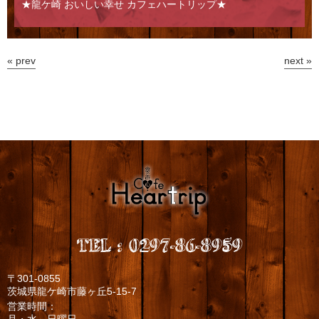
★龍ケ崎 おいしい幸せ カフェハートリップ★
« prev
next »
TEL
:
0297-86-8959
〒301-0855
茨城県龍ケ崎市藤ヶ丘5-15-7
営業時間：