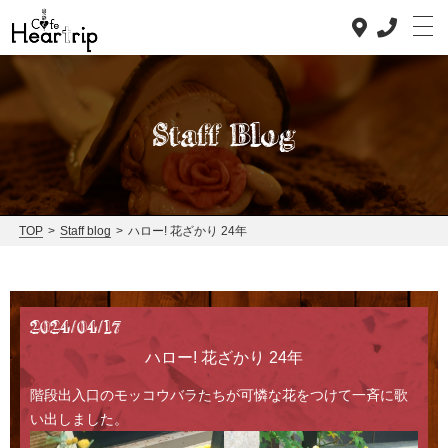
Staff Blog
Top
TOP
>
Staff blog
>
ハロー! 花ざかり 24年
Concept
Lunch
2024/04/17
Dinner
ハロー! 花ざかり 24年
News
階段出入口のモッコウバラたちが可憐な花をつけて一斉に歌
Staff blog
い出しました。