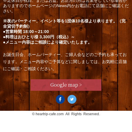
※定休日が祝日、またはお盆、お正月の月は営業をしている場合が
ありますのでホームページのNews内かお電話にて店舗にご確認くだ
さい。
※夜のパーティー、イベント等を1団体10名様より承ります。（完
全貸切予約制）
●営業時間 18:00～21:00
●料理はおひとり様 3,300円（税込）～
●メニュー内容はご相談により確定いたします。
お誕生日会、ホームパーティー、ご婦人会などのご予約も承ってお
ります。メニュー内容やご予算などに関しましては、お気軽に店舗
にご確認・ご相談ください。
Google map >
©
heartrip-cafe.com
All Rights Reserved.