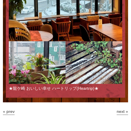
★龍ケ崎 おいしい幸せ ハートリップ(Heartrip)★
« prev
next »