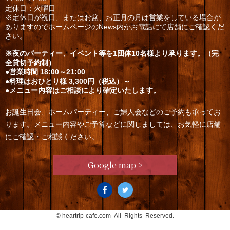
定休日：火曜日
※定休日が祝日、またはお盆、お正月の月は営業をしている場合が
ありますのでホームページのNews内かお電話にて店舗にご確認くだ
さい。
※夜のパーティー、イベント等を1団体10名様より承ります。（完
全貸切予約制）
●営業時間 18:00～21:00
●料理はおひとり様 3,300円（税込）～
●メニュー内容はご相談により確定いたします。
お誕生日会、ホームパーティー、ご婦人会などのご予約も承ってお
ります。メニュー内容やご予算などに関しましては、お気軽に店舗
にご確認・ご相談ください。
Google map >
©
heartrip-cafe.com
All Rights Reserved.