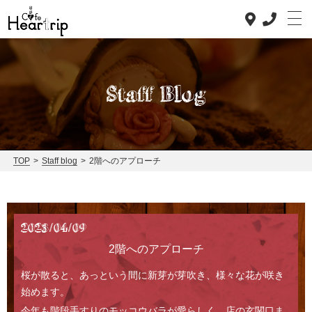
Staff Blog
Top
TOP
>
Staff blog
>
2階へのアプローチ
Concept
Lunch
2023/04/09
Dinner
2階へのアプローチ
桜が散ると、あっという間に新芽が芽吹き、様々な花が咲き
News
始めます。
Staff blog
今年も階段手すりのモッコウバラが愛らしく、店の玄関口ま