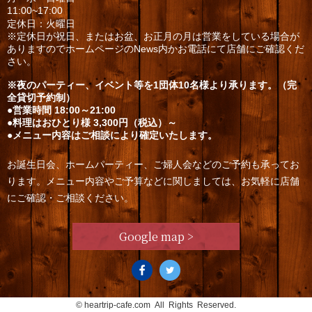
11:00~17:00
定休日：火曜日
※定休日が祝日、またはお盆、お正月の月は営業をしている場合が
ありますのでホームページのNews内かお電話にて店舗にご確認くだ
さい。
※夜のパーティー、イベント等を1団体10名様より承ります。（完
全貸切予約制）
●営業時間 18:00～21:00
●料理はおひとり様 3,300円（税込）～
●メニュー内容はご相談により確定いたします。
お誕生日会、ホームパーティー、ご婦人会などのご予約も承ってお
ります。メニュー内容やご予算などに関しましては、お気軽に店舗
にご確認・ご相談ください。
Google map >
©
heartrip-cafe.com
All Rights Reserved.