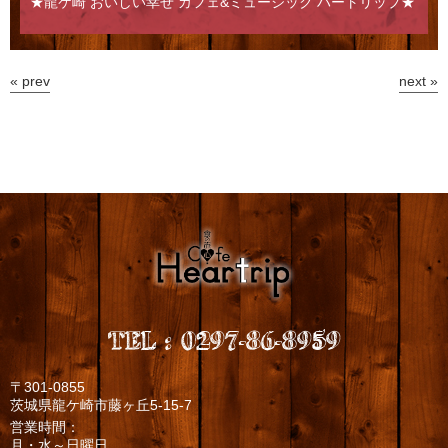
★龍ケ崎 おいしい幸せ カフェ&ミュージック ハートリップ★
« prev
next »
TEL
:
0297-86-8959
〒301-0855
茨城県龍ケ崎市藤ヶ丘5-15-7
営業時間：
月・水～日曜日