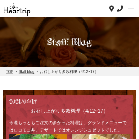
Staff Blog
Top
Concept
TOP
>
Staff blog
>
お召し上がり多数料理（4/12~17）
Lunch
Dinner
2021/04/17
News
お召し上がり多数料理（4/12~17）
Staff blog
今週もっともご注文の多かった料理は、グランドメニューで
はロコモコ丼、デザートではオレンジシュゼットでした。
Access