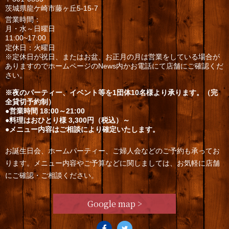
茨城県龍ケ崎市藤ヶ丘5-15-7
営業時間：
月・水～日曜日
11:00~17:00
定休日：火曜日
※定休日が祝日、またはお盆、お正月の月は営業をしている場合が
ありますのでホームページのNews内かお電話にて店舗にご確認くだ
さい。
※夜のパーティー、イベント等を1団体10名様より承ります。（完
全貸切予約制）
●営業時間 18:00～21:00
●料理はおひとり様 3,300円（税込）～
●メニュー内容はご相談により確定いたします。
お誕生日会、ホームパーティー、ご婦人会などのご予約も承ってお
ります。メニュー内容やご予算などに関しましては、お気軽に店舗
にご確認・ご相談ください。
Google map >