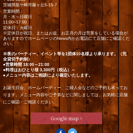
茨城県龍ケ崎市藤ヶ丘5-15-7
営業時間：
月・水～日曜日
11:00~17:00
定休日：火曜日
※定休日が祝日、またはお盆、お正月の月は営業をしている場合が
ありますのでホームページのNews内かお電話にて店舗にご確認くだ
さい。
※夜のパーティー、イベント等を1団体10名様より承ります。（完
全貸切予約制）
●営業時間 18:00～21:00
●料理はおひとり様 3,300円（税込）～
●メニュー内容はご相談により確定いたします。
お誕生日会、ホームパーティー、ご婦人会などのご予約も承ってお
ります。メニュー内容やご予算などに関しましては、お気軽に店舗
にご確認・ご相談ください。
Google map >