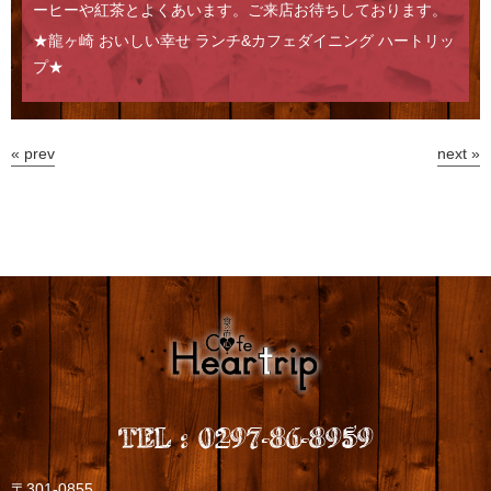
ーヒーや紅茶とよくあいます。ご来店お待ちしております。
★龍ヶ崎 おいしい幸せ ランチ&カフェダイニング ハートリッ
プ★
« prev
next »
TEL
:
0297-86-8959
〒301-0855