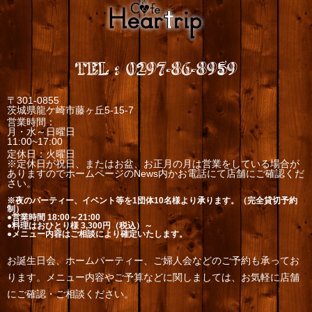
TEL
:
0297-86-8959
〒301-0855
茨城県龍ケ崎市藤ヶ丘5-15-7
営業時間：
月・水～日曜日
11:00~17:00
定休日：火曜日
※定休日が祝日、またはお盆、お正月の月は営業をしている場合が
ありますのでホームページのNews内かお電話にて店舗にご確認くだ
さい。
※夜のパーティー、イベント等を1団体10名様より承ります。（完全貸切予約
制）
●営業時間 18:00～21:00
●料理はおひとり様 3,300円（税込）～
●メニュー内容はご相談により確定いたします。
お誕生日会、ホームパーティー、ご婦人会などのご予約も承ってお
ります。メニュー内容やご予算などに関しましては、お気軽に店舗
にご確認・ご相談ください。