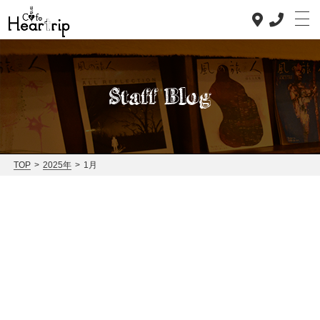
Staff Blog
TOP
>
2025年
>
1月
Top
Concept
Lunch
Dinner
News
Staff blog