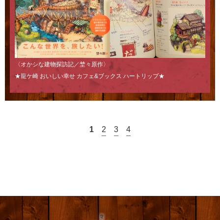
〈オかシな建物探訪記／埜々原作〉
★龍ケ崎 おいしい幸せ カフェ&ブックス ハートリップ★
1
2
3
4