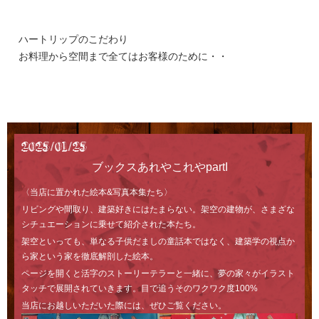
Access
ハートリップのこだわり
お料理から空間まで全てはお客様のために・・
2025/01/25
ブックスあれやこれやpartI
〈当店に置かれた絵本&写真本集たち〉
リビングや間取り、建築好きにはたまらない。架空の建物が、さまざな
シチュエーションに乗せて紹介された本たち。
架空といっても、単なる子供だましの童話本ではなく、建築学の視点か
ら家という家を徹底解剖した絵本。
ページを開くと活字のストーリーテラーと一緒に、夢の家々がイラスト
タッチで展開されていきます。目で追うそのワクワク度100%
当店にお越しいただいた際には、ぜひご覧ください。