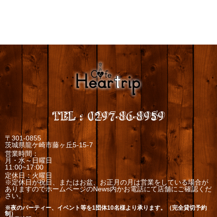
TEL
:
0297-86-8959
〒301-0855
茨城県龍ケ崎市藤ヶ丘5-15-7
営業時間：
月・水～日曜日
11:00~17:00
定休日：火曜日
※定休日が祝日、またはお盆、お正月の月は営業をしている場合が
ありますのでホームページのNews内かお電話にて店舗にご確認くだ
さい。
※夜のパーティー、イベント等を1団体10名様より承ります。（完全貸切予約
制）