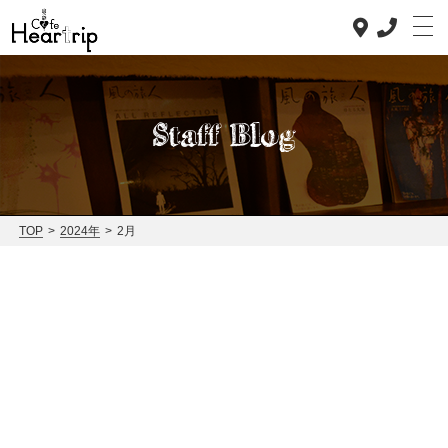
Staff Blog
Top
Concept
TOP
>
2024年
>
2月
Lunch
Dinner
News
Staff blog
Access