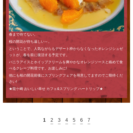
春まで待てない。
桜の開花が待ち遠しい～。
ということで、人気ながらもデザート枠からなくなったオレンジシュゼ
ットが、春を前に復活する予定です。
バニラアイスとホイップクリームを爽やかなオレンジソースと絡めて食
べるクレープ料理です。お楽しみに!
他にも桜の開花前後にスプリングフェアを用意してますのでご期待くだ
さい!
★龍ケ崎 おいしい幸せ カフェ&スプリング ハートリップ★
1
2
3
4
5
6
7