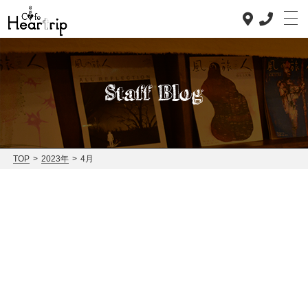
Staff Blog
TOP
>
2023年
>
4月
Top
Concept
Lunch
Dinner
News
Staff blog