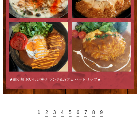
★龍ケ崎 おいしい幸せ ランチ&カフェ ハートリップ★
1
2
3
4
5
6
7
8
9