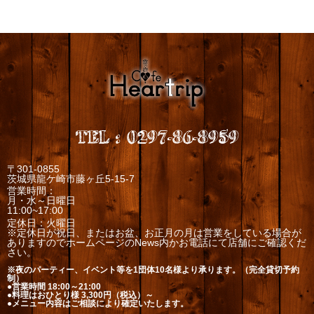
TEL
:
0297-86-8959
〒301-0855
茨城県龍ケ崎市藤ヶ丘5-15-7
営業時間：
月・水～日曜日
11:00~17:00
定休日：火曜日
※定休日が祝日、またはお盆、お正月の月は営業をしている場合が
ありますのでホームページのNews内かお電話にて店舗にご確認くだ
さい。
※夜のパーティー、イベント等を1団体10名様より承ります。（完全貸切予約
制）
●営業時間 18:00～21:00
●料理はおひとり様 3,300円（税込）～
●メニュー内容はご相談により確定いたします。