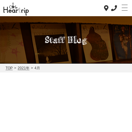
Staff Blog
Top
TOP
>
2021年
>
4月
Concept
Lunch
Dinner
News
Staff blog
Access